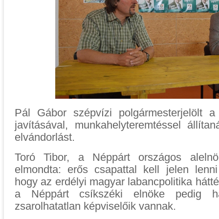
Pál Gábor szépvízi polgármesterjelölt a
javításával, munkahelyteremtéssel állít
elvándorlást.
Toró Tibor, a Néppárt országos aleln
elmondta: erős csapattal kell jelen len
hogy az erdélyi magyar labancpolitika hátté
a Néppárt csíkszéki elnöke pedig ha
zsarolhatatlan képviselőik vannak.