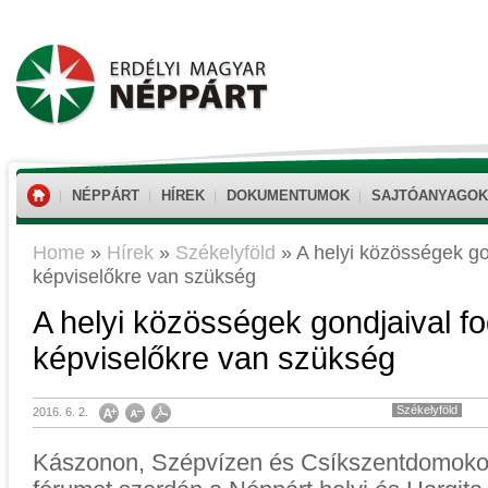
NÉPPÁRT
HÍREK
DOKUMENTUMOK
SAJTÓANYAGOK
Home
»
Hírek
»
Székelyföld
»
A helyi közösségek go
képviselőkre van szükség
A helyi közösségek gondjaival fo
képviselőkre van szükség
Székelyföld
2016. 6. 2.
Kászonon, Szépvízen és Csíkszentdomokoso