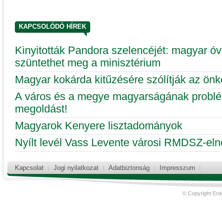
KAPCSOLÓDÓ HÍREK
Kinyitották Pandora szelencéjét: magyar óv
szüntethet meg a minisztérium
Magyar kokárda kitűzésére szólítják az ön
A város és a megye magyarságának problé
megoldást!
Magyarok Kenyere lisztadományok
Nyílt levél Vass Levente városi RMDSZ-el
Kapcsolat
Jogi nyilatkozat
Adatbiztonság
Impresszum
© Copyright Erd