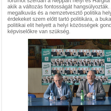
fórumot szerdán a Néppárt helyi és Hargita 
akik a változás fontosságát hangsúlyozták. A
megalkuvás és a nemzetvesztő politika hely
érdekeket szem előtt tartó politikára, a buk
politikai elit helyett a helyi közösségek gon
képviselőkre van szükség.