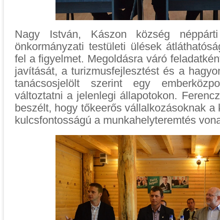
Nagy István, Kászon község néppárti p
önkormányzati testületi ülések átláthatós
fel a figyelmet. Megoldásra váró feladatkén
javítását, a turizmusfejlesztést és a hagy
tanácsosjelölt szerint egy emberközpo
változtatni a jelenlegi állapotokon. Ferencz 
beszélt, hogy tőkeerős vállalkozásoknak 
kulcsfontosságú a munkahelyteremtés von