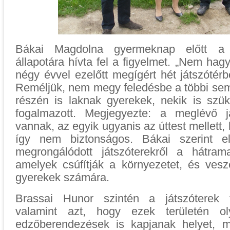
Bákai Magdolna gyermeknap előtt a j
állapotára hívta fel a figyelmet. „Nem hag
négy évvel ezelőtt megígért hét játszótérb
Reméljük, nem megy feledésbe a többi sem
részén is laknak gyerekek, nekik is szük
fogalmazott. Megjegyezte: a meglévő j
vannak, az egyik ugyanis az úttest mellett,
így nem biztonságos. Bákai szerint el 
megrongálódott játszóterekről a hátram
amelyek csúfítják a környezetet, és veszé
gyerekek számára.
Brassai Hunor szintén a játszóterek fe
valamint azt, hogy ezek területén o
edzőberendezések is kapjanak helyet, 