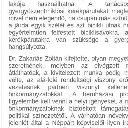
lakója használhatna. A tanácso
gyergyószentmiklósi kerékpárutakat megfel
mivel nem elegendő, ha csupán más színű 
a járda egyik szélét és azt bicikli útnak ne
egyértelműen felfestett biciklisávokra
kerékpárutakra van szüksége a gyerg
hangsúlyozta.
Dr. Zakariás Zoltán kifejtette, olyan megye
szeretnének, melyben az elvégzett
átláthatóak, a kivitelezett munka pedig 
vélte, az alá-fölé rendeltségi viszony er
vezetésnek partneri viszonyt kellen
önkormányzatokkal. „A beruházási pro
figyelembe kell venni a helyi igényeket, a m
önkormányzatoknak biztosított támogat
politikai színezetétől. A várhatóan növe
jelenlét által a Néppárt képviselői ilyen i