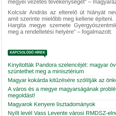
megyei vezetés tevékenységét” – magyaráz
Kolcsár András az elterelő út hiányát n
amit szerinte mielőbb meg kellene építeni.
Hargita megye szemete Gyergyószentmik
meg a rendeltetési helyére” – fogalmazott.
KAPCSOLÓDÓ HÍREK
Kinyitották Pandora szelencéjét: magyar óv
szüntethet meg a minisztérium
Magyar kokárda kitűzésére szólítják az ön
A város és a megye magyarságának problé
megoldást!
Magyarok Kenyere lisztadományok
Nyílt levél Vass Levente városi RMDSZ-el