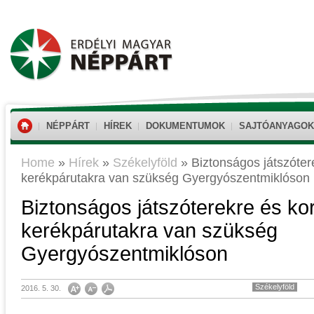
NÉPPÁRT
HÍREK
DOKUMENTUMOK
SAJTÓANYAGOK
Home
»
Hírek
»
Székelyföld
»
Biztonságos játszóter
kerékpárutakra van szükség Gyergyószentmiklóson
Biztonságos játszóterekre és ko
kerékpárutakra van szükség
Gyergyószentmiklóson
Székelyföld
2016. 5. 30.