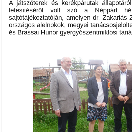
A játszóterek és kerékpárutak állapotáról
létesítéséről volt szó a Néppárt hétf
sajtótájékoztatóján, amelyen dr. Zakariás 
országos alelnökök, megyei tanácsosjelölte
és Brassai Hunor gyergyószentmiklósi tanác