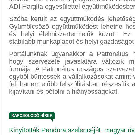
ADI Hargita egyesülettel együttműködésbe
Szóba került az együttműködés lehetősége
Gyümölcsöző együttműködést lehetne hos
és helyi élelmiszertermelők között. Ez
stabilabb munkapiacot és helyi gazdaságo
Portálunknak ugyanakkor a Patronátus 
hogy szervezete javaslatára változi
formája. A Patronátus országos szervezet
egyből büntessék a vállalkozásokat amint 
fel, hanem előbb felszólításban részesítik 
kijavítani és pótolni a hiányosságokat.
KAPCSOLÓDÓ HÍREK
Kinyitották Pandora szelencéjét: magyar óv