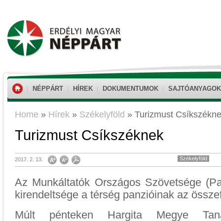
NÉPPÁRT
HÍREK
DOKUMENTUMOK
SAJTÓANYAGOK
Home
»
Hírek
»
Székelyföld
»
Turizmust Csíkszékn
Turizmust Csíkszéknek
Székelyföld
2017. 2. 13.
Az Munkáltatók Országos Szövetsége (Pa
kirendeltsége a térség panzióinak az összef
Múlt pénteken Hargita Megye Taná