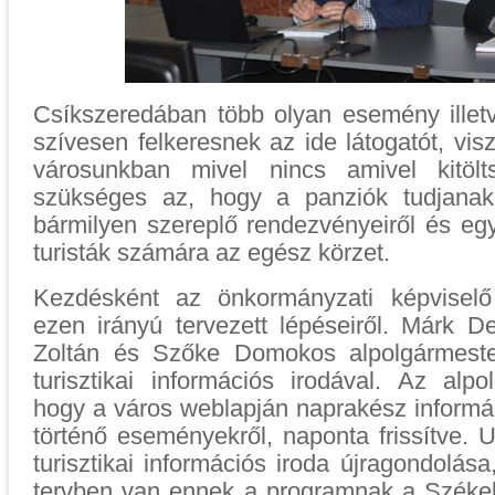
Csíkszeredában több olyan esemény illet
szívesen felkeresnek az ide látogatót, v
városunkban mivel nincs amivel kitölt
szükséges az, hogy a panziók tudjana
bármilyen szereplő rendezvényeiről és e
turisták számára az egész körzet.
Kezdésként az önkormányzati képviselő
ezen irányú tervezett lépéseiről. Márk D
Zoltán és Szőke Domokos alpolgármeste
turisztikai információs irodával. Az alp
hogy a város weblapján naprakész informá
történő eseményekről, naponta frissítve.
turisztikai információs iroda újragondolás
tervben van ennek a programnak a Székely