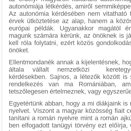
autonómiája létkérdés, amiről semmiképp
Az autonómia kérdésében nem vitatható t
érvek ütköztetése az alap, hanem a köz
európai példák. Ugyanakkor magától ér
magunk számára kérünk, az önöknek is jár
kell róla folytatni, ezért közös gondolkod
önöket.
Ellentmondanék annak a kijelentésnek, hog
általa vállalt nemzetközi keretegy
kérdésekben. Sajnos, a létezők között is
rendelkezés van ma Romániában, ami
tetszőlegesen értelmeznek, vagy egyszerű
Egyetértünk abban, hogy a mi diákjaink is 
nyelvet. Viszont a magyar közösség fiait
tanítani a román nyelvre mint a román ajkú
ben elfogadott tanügyi törvény ezt előírja, 6