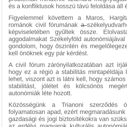
és a konfliktusok hosszú távú feloldása áll
Figyelemmel követtem a Maros, Hargi
románok civil fórumának
a
székelyudvarh
képviseletében gyűltek össze. Elolva
aggodalmakat Székelyföld autonómiájával 
gondolom, hogy őszintén és megelőlegeze
kell önöknek egy pár kérdést.
A civil fórum zárónyilatkozatában azt írj
hogy ez a régió a stabilitás mintapéldája
lehet, viszont azt is látni kell, hogy szám
stabilitást, jólétet és kölcsönös meg
autonómiák léte hozott.
Közösségünk a Trianoni szerződés ó
folyamatosan apad, ezért megmaradásunk é
gazdasági és jogi biztosítékokra van szü
az erdélyi magyarok kulturális autonómiáj