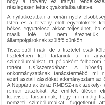
hogy a törvény ez irányú rendelkezés
részlegesen lettek gyakorlatba ültetve.
A nyilatkozatban a román nyelv elsőbbsé
Isten és a törvény előtt egyenlőknek k
békés együttélése akkor teljesülhet, ha
másik fölé. Mi nem érezhetjük 
állampolgároknak szülőföldünkön.
Tiszteletről írnak, de a tisztelet csak kö
tiszteletben kell tartaniuk a mi any
szimbólumainkat. Itt példaként felhozom 
történt Csíkszeredában: A bíróság k
önkormányzatának tanácsterméből mi ne
ezért asztali zászlókat adományoztam az 
A Néppártnak és az RMDSZ-nek székely-, 
román zászlókat. Az említett ülésen 
képviselő társaimnak, hogy mi mindig tisz
nemzeti szimbólumaikat, függetlenül a