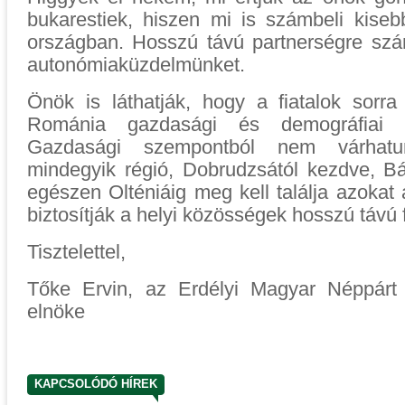
bukarestiek, hiszen mi is számbeli kis
országban. Hosszú távú partnerségre szá
autonómiaküzdelmünket.
Önök is láthatják, hogy a fiatalok sorra
Románia gazdasági és demográfiai ka
Gazdasági szempontból nem várhatu
mindegyik régió, Dobrudzsától kezdve, 
egészen Olténiáig meg kell találja azoka
biztosítják a helyi közösségek hosszú távú
Tisztele
Tőke Ervin, az Erdélyi Magyar Néppárt 
elnöke
KAPCSOLÓDÓ HÍREK