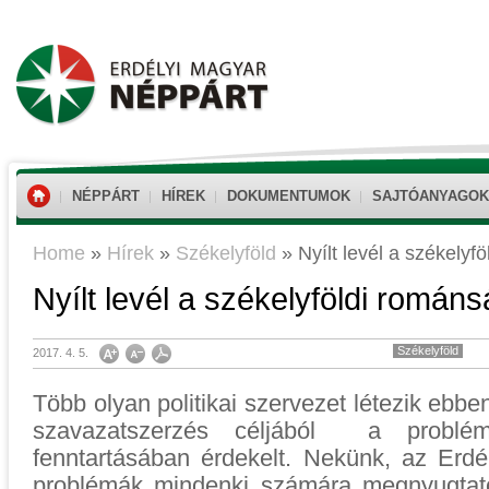
NÉPPÁRT
HÍREK
DOKUMENTUMOK
SAJTÓANYAGOK
Home
»
Hírek
»
Székelyföld
»
Nyílt levél a székelyf
Nyílt levél a székelyföldi román
Székelyföld
2017. 4. 5.
Több olyan politikai szervezet létezik ebb
szavazatszerzés céljából a problé
fenntartásában érdekelt. Nekünk, az Erd
problémák mindenki számára megnyugtat