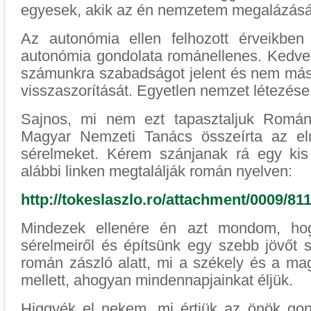
egyesek, akik az én nemzetem megalázásáb
Az autonómia ellen felhozott érveikben
autonómia gondolata románellenes. Kedv
számunkra szabadságot jelent és nem má
visszaszorítását. Egyetlen nemzet létezése 
Sajnos, mi nem ezt tapasztaljuk Román
Magyar Nemzeti Tanács összeírta az el
sérelmeket. Kérem szánjanak rá egy kis
alábbi linken megtalálják román nyelven:
http://tokeslaszlo.ro/attachment/0009/8
Mindezek ellenére én azt mondom, hog
sérelmeiről és építsünk egy szebb jövőt
román zászló alatt, mi a székely és a ma
mellett, ahogyan mindennapjainkat éljük.
Higgyék el nekem, mi értjük az önök gond